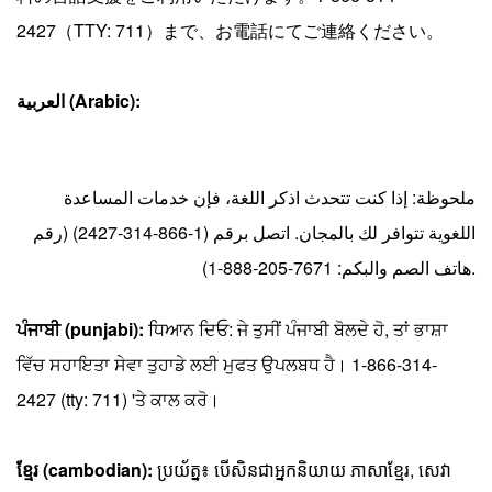
2427（TTY: 711）まで、お電話にてご連絡ください。
العربية (Arabic):
ملحوظة: إذا كنت تتحدث اذكر اللغة، فإن خدمات المساعدة
اللغوية تتوافر لك بالمجان. اتصل برقم (1-866-314-2427) (رقم
هاتف الصم والبكم: 7671-205-888-1).
ਪੰਜਾਬੀ (punjabi):
ਧਿਆਨ ਦਿਓ: ਜੇ ਤੁਸੀਂ ਪੰਜਾਬੀ ਬੋਲਦੇ ਹੋ, ਤਾਂ ਭਾਸ਼ਾ
ਵਿੱਚ ਸਹਾਇਤਾ ਸੇਵਾ ਤੁਹਾਡੇ ਲਈ ਮੁਫਤ ਉਪਲਬਧ ਹੈ। 1-866-314-
2427 (tty: 711) 'ਤੇ ਕਾਲ ਕਰੋ।
ខ្មែរ (cambodian):
ប្រយ័ត្ន៖ បើសិនជាអ្នកនិយាយ ភាសាខ្មែរ, សេវា