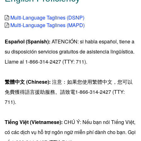
Multi-Language Taglines (DSNP)
Multi-Language Taglines (MAPD)
Español (Spanish):
ATENCIÓN: si habla español, tiene a
su disposición servicios gratuitos de asistencia lingüística.
Llame al 1-866-314-2427 (TTY: 711).
繁體中文 (Chinese):
注意：如果您使用繁體中文，您可以
免費獲得語言援助服務。請致電1-866-314-2427 (TTY:
711).
Tiếng Việt (Vietnamese):
CHÚ Ý: Nếu bạn nói Tiếng Việt,
có các dịch vụ hỗ trợ ngôn ngữ miễn phí dành cho bạn. Gọi