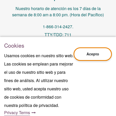
Nuestro horario de atención es los 7 días de la
semana de 8:00 am a 8:00 pm. (Hora del Pacífico)
1-866-314-2427.
TTY/TDD: 711
Cookies
PO Box 14244, Orange, CA 92863
Acepto
Usamos cookies en nuestro sitio web.
memberservices@centralhealthplan.com
Las cookies se emplean para mejorar
el uso de nuestro sitio web y para
Ultima Revisión 10/01/2024
H5649_Website-2025_3478_M
fines de análisis. Al utilizar nuestro
Terms of Use & Website Privacy
sitio web, usted acepta nuestro uso
Aviso Legal
de cookies de conformidad con
Mapa del sitio
Copyright © 2024 Central Health Plan of
nuestra política de privacidad.
California Inc.
Privacy Terms