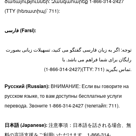
ծառայություններ: Զանգահարեք 1-866-314-2427
(TTY (հեռատիպ)՝ 711):
فارسی (Farsi):
توجه: اگر به زبان فارسی گفتگو می کنید، تسهیلات زبانی بصورت
رایگان برای شما فراهم می باشد. با
(1-866-314-2427)(TTY: 711) تماس بگیرید.
Русский (Russian):
ВНИМАНИЕ: Если вы говорите на
русском языке, то вам доступны бесплатные услуги
перевода. Звоните 1-866-314-2427 (телетайп: 711).
日本語 (Japanese):
注意事項：日本語を話される場合、無
料の言語支援をご利用いただけます。1-866-314-