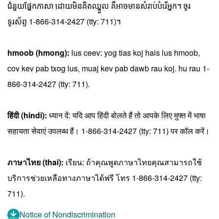
ជំនួយផ្នែកភាសា ដោយមិនគិតឈ្នួល គឺអាចមានសំរាប់បំរើអ្នក។ ចូរ
ទូរស័ព្ទ 1-866-314-2427 (tty: 711)។
hmoob (hmong):
lus ceev: yog tias koj hais lus hmoob,
cov kev pab txog lus, muaj kev pab dawb rau koj. hu rau 1-
866-314-2427 (tty: 711).
हिंदी (hindi):
ध्यान दें: यदि आप हिंदी बोलते हैं तो आपके लिए मुफ्त में भाषा
सहायता सेवाएं उपलब्ध हैं। 1-866-314-2427 (tty: 711) पर कॉल करें।
ภาษาไทย (thai):
เรียน: ถ้าคุณพูดภาษาไทยคุณสามารถใช้
บริการช่วยเหลือทางภาษาได้ฟรี โทร 1-866-314-2427 (tty:
711).
Notice of Nondiscrimination