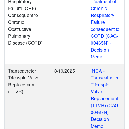
Respiratory
Treatment of
Failure (CRF)
Chronic
Consequent to
Respiratory
Chronic
Failure
Obstructive
consequent to
Pulmonary
COPD (CAG-
Disease (COPD)
00465N) -
Decision
Memo
Transcatheter
3/19/2025
NCA -
Tricuspid Valve
Transcatheter
Replacement
Tricuspid
(TTVR)
Valve
Replacement
(TTVR) (CAG-
00467N) -
Decision
Memo