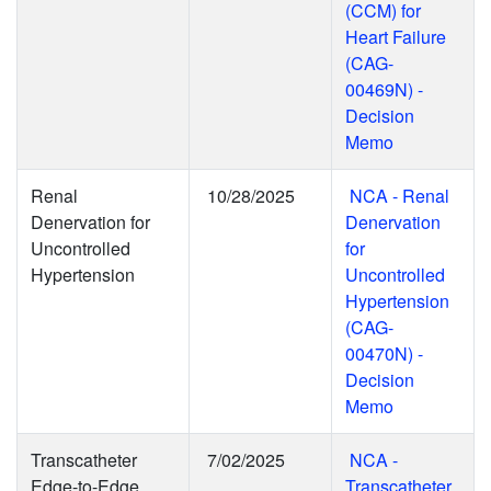
(CCM) for
Heart Failure
(CAG-
00469N) -
Decision
Memo
Renal
10/28/2025
NCA - Renal
Denervation for
Denervation
Uncontrolled
for
Hypertension
Uncontrolled
Hypertension
(CAG-
00470N) -
Decision
Memo
Transcatheter
7/02/2025
NCA -
Edge-to-Edge
Transcatheter