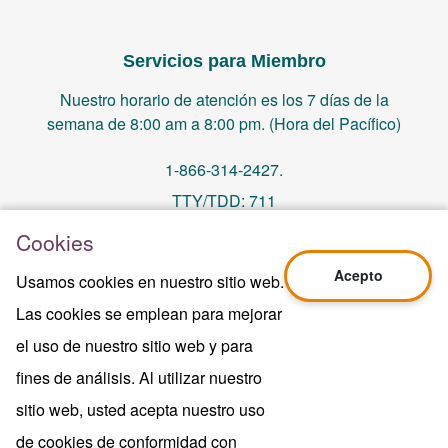
Servicios para Miembro
Nuestro horario de atención es los 7 días de la
semana de 8:00 am a 8:00 pm. (Hora del Pacífico)
1-866-314-2427.
TTY/TDD: 711
Cookies
PO Box 14244, Orange, CA 92863
Acepto
Usamos cookies en nuestro sitio web.
memberservices@centralhealthplan.com
Las cookies se emplean para mejorar
el uso de nuestro sitio web y para
Ultima Revisión 10/01/2024
H5649_Website-2025_3478_M
fines de análisis. Al utilizar nuestro
Terms of Use & Website Privacy
sitio web, usted acepta nuestro uso
Aviso Legal
de cookies de conformidad con