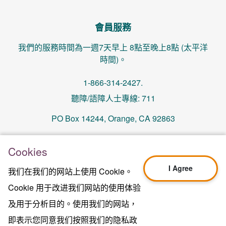
會員服務
我們的服務時間為一週7天早上 8點至晚上8點 (太平洋
時間)。
1-866-314-2427.
聽障/語障人士專線: 711
PO Box 14244, Orange, CA 92863
memberservices@centralhealthplan.com
Cookies
I Agree
我们在我们的网站上使用 Cookie。
更新日期 2024年10月01日
H5649_Website-2025_3478_M
Cookie 用于改进我们网站的使用体验
Terms of Use & Website Privacy
及用于分析目的。使用我们的网站，
法律聲明
即表示您同意我们按照我们的隐私政
网站地图