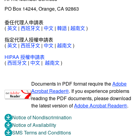
PO Box 14244, Orange, CA 92863
委任代理人申請表
(
英文
|
西班牙文
|
中文
|
韓語
|
越南文
)
指定代理人授權申請表
(
英文
|
西班牙文
|
中文
|
越南文
)
HIPAA 授權申請表
(
西班牙文
|
中文
|
越南文
)
Documents in PDF format require the
Adobe
Acrobat Reader®
. If you experience problems
reading the PDF documents, please download
the latest version of
Adobe Acrobat Reader®
.
Notice of Nondiscrimination
Notice of Availability
SMS Terms and Conditions